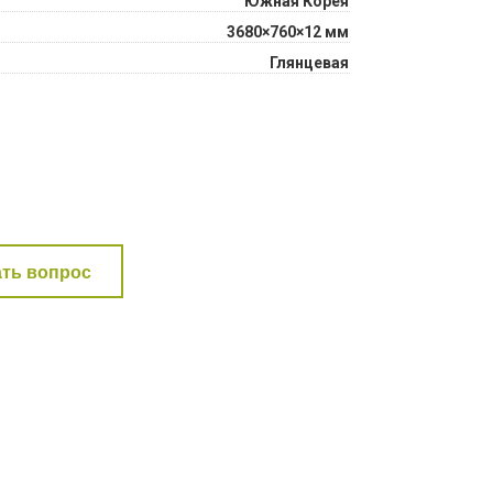
Южная Корея
3680×760×12 мм
Глянцевая
ать вопрос