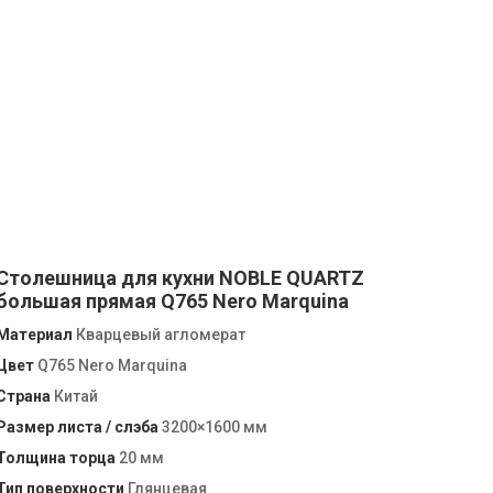
Столешница для кухни NOBLE QUARTZ
большая прямая Q765 Nero Marquina
Материал
Кварцевый агломерат
Цвет
Q765 Nero Marquina
Страна
Китай
Размер листа / слэба
3200×1600 мм
Толщина торца
20 мм
Тип поверхности
Глянцевая