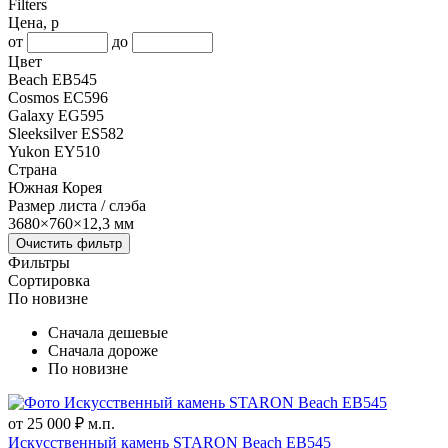
Filters
Цена, р
от
до
Цвет
Beach EB545
Cosmos EC596
Galaxy EG595
Sleeksilver ES582
Yukon EY510
Страна
Южная Корея
Размер листа / слэба
3680×760×12,3 мм
Очистить фильтр
Фильтры
Сортировка
По новизне
Сначала дешевые
Сначала дороже
По новизне
от 25 000 ₽
м.п.
Искусственный камень STARON Beach EB545